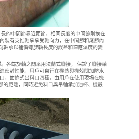
長的中間節靠近頭節，相同長度的中間節則挨在
節內裝有支推軸承承受軸向力，在中間節和尾節內
向軸承以補償螺旋軸長度的誤差和適應溫度的變
兩種。各螺旋軸之間采用法蘭式聯接， 保證了聯接軸
改進密封性能，用戶可自行在機蓋與機殼間加防水
料口，齒條式出料口四種，由用戶在使用現場在機
部的距離，同時避免料口與吊軸承加油杯、機殼