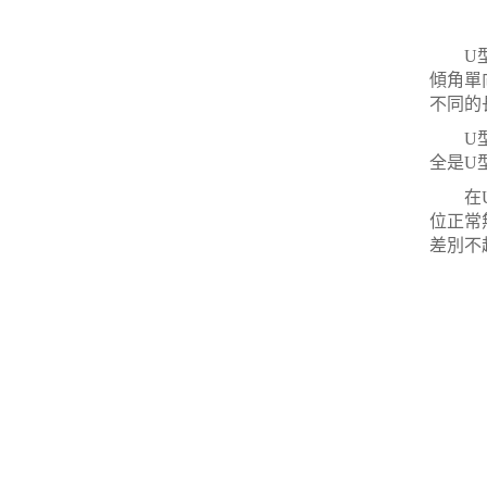
U型螺
傾角單
不同的
U型螺
全是U
在U型
位正常
差別不