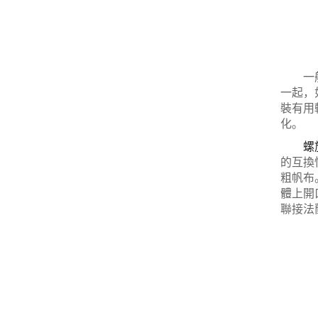
一般情
一起，
裝有用
化。
螺
的互換
粗帆布
體上開
聯接法