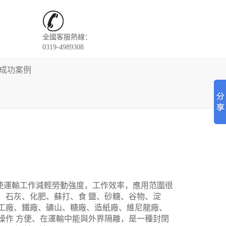
全國客服熱線：
0319-4989308
成功案例
運輸工作減輕勞動強度，工作效率，應用范圍很
、石灰、化肥、蘇打、食 鹽、砂糖、谷物、淀
工廠、鐵廠、礦山、糖廠、造紙廠、維尼龍廠、
操作 方便、在運輸中能與外界隔離，是一種封閉