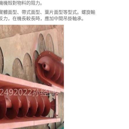
機機殼對物料的阻力。
體面型、帶式面型、葉片面型等型式。螺旋輸
反力，在機長較長時，應加中間吊掛軸承。