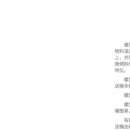
優質U
物料溫
上，并
微傾斜
地位。
螺旋輸
送機本
螺旋輸
螺旋輸
構簡單
有軸螺
送機由