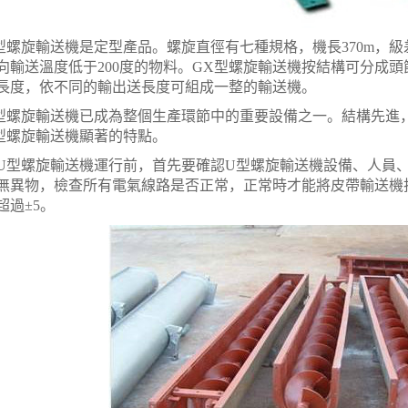
旋輸送機是定型產品。螺旋直徑有七種規格，機長370m，級差0.
向輸送溫度低于200度的物料。GX型螺旋輸送機按結構可分成
長度，依不同的輸出送長度可組成一整的輸送機。
旋輸送機已成為整個生產環節中的重要設備之一。結構先進，
型螺旋輸送機顯著的特點。
螺旋輸送機運行前，首先要確認U型螺旋輸送機設備、人員、
無異物，檢查所有電氣線路是否正常，正常時才能將皮帶輸送機
超過±5。