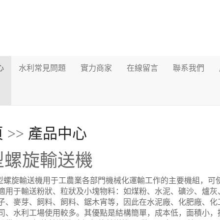
心
水利常見問題
實力商家
在線留言
聯系我們
頁
>>
產品中心
型螺旋輸送機
旋輸送機用于工農業各部門機械化運輸工作的主要機組，可使
適用于輸送粉狀、粒狀及小塊物料：如煤粉、水泥、礦沙、爐灰
子、麥芽、飼料、飼料、鋸木宵等，因此在水泥廠、化肥廠、化
司、水利工場使用較多。其優點是結構簡單，成本低，面積小，