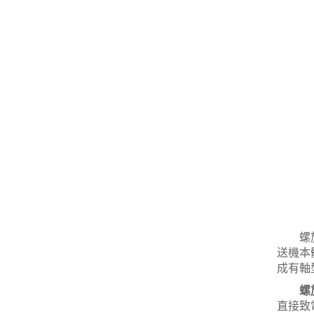
螺旋輸
送機本
成有軸
螺
直接致