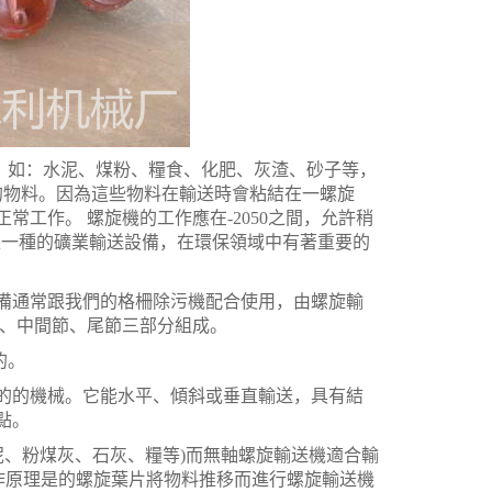
如：水泥、煤粉、糧食、化肥、灰渣、砂子等，
的物料。因為這些物料在輸送時會粘結在一螺旋
工作。 螺旋機的工作應在-2050之間，允許稍
，是一種的礦業輸送設備，在環保領域中有著重要的
通常跟我們的格柵除污機配合使用，由螺旋輸
節、中間節、尾節三部分組成。
的。
的機械。它能水平、傾斜或垂直輸送，具有結
點。
、粉煤灰、石灰、糧等)而無軸螺旋輸送機適合輸
作原理是的螺旋葉片將物料推移而進行螺旋輸送機