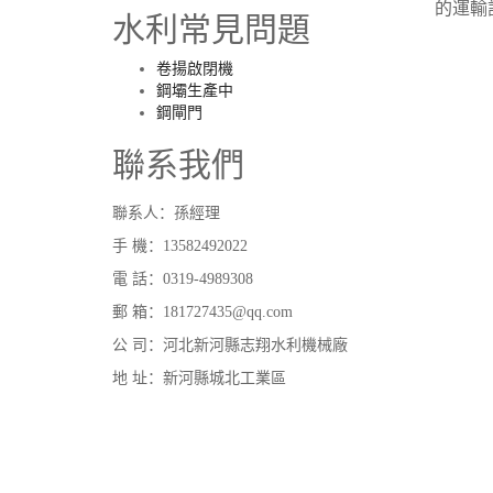
的運輸
水利常見問題
卷揚啟閉機
鋼壩生產中
鋼閘門
聯系我們
聯系人：孫經理
手 機：13582492022
電 話：0319-4989308
郵 箱：181727435@qq.com
公 司：河北新河縣志翔水利機械廠
地 址：新河縣城北工業區