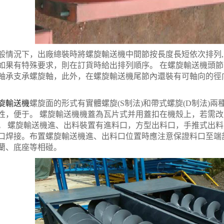
況下，出廠總裝時將螺旋輸送機中間節按長度長短依次排列, 
如果有特殊要求，則在訂貨時給出排列順序。 在螺旋輸送機頭
軸承支承螺旋軸，此外，在螺旋輸送機尾節內還裝有可軸向的徑
旋輸送機
螺旋面的形式有實體螺旋(S制法)和帶式螺旋(D制法)
性，便于。 螺旋輸送機機蓋為瓦片式并用蓋扣在機殼上，若需
。 螺旋輸送機進、出料裝置有進料口，方型出料口，手推式出
口焊接。布置螺旋輸送機進、出料口位置時應注意保證料口至端
蘭、底座等相碰。