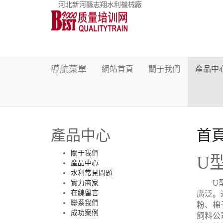
河北新河縣志翔水利機械廠
導航菜單
網站首頁
關于我們
產品中
產品中心
首
關于我們
U
產品中心
水利常見問題
U型螺
實力商家
在線留言
廣泛。
聯系我們
粉、棉
成功案例
飼料公