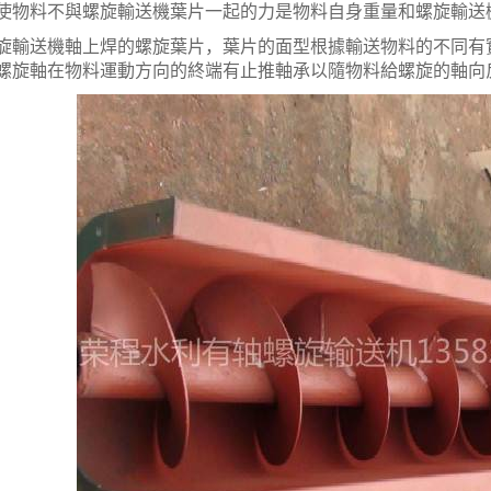
使物料不與螺旋輸送機葉片一起的力是物料自身重量和螺旋輸送
送機軸上焊的螺旋葉片，葉片的面型根據輸送物料的不同有實
螺旋軸在物料運動方向的終端有止推軸承以隨物料給螺旋的軸向