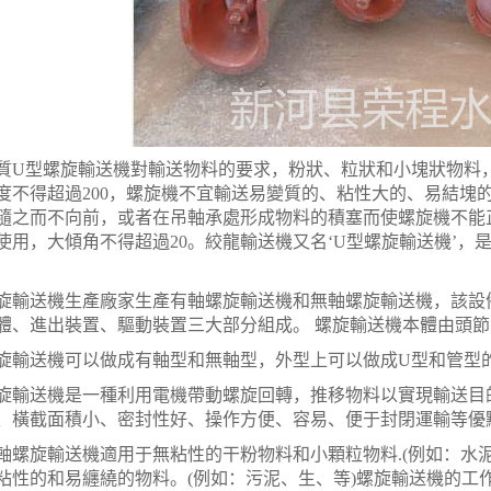
型螺旋輸送機對輸送物料的要求，粉狀、粒狀和小塊狀物料，
度不得超過200，螺旋機不宜輸送易變質的、粘性大的、易結塊
隨之而不向前，或者在吊軸承處形成物料的積塞而使螺旋機不能正常
使用，大傾角不得超過20。絞龍輸送機又名‘U型螺旋輸送機’
送機生產廠家生產有軸螺旋輸送機和無軸螺旋輸送機，該設備
體、進出裝置、驅動裝置三大部分組成。 螺旋輸送機本體由頭
送機可以做成有軸型和無軸型，外型上可以做成U型和管型
送機是一種利用電機帶動螺旋回轉，推移物料以實現輸送目的
、橫截面積小、密封性好、操作方便、容易、便于封閉運輸等優
旋輸送機適用于無粘性的干粉物料和小顆粒物料.(例如：水泥
粘性的和易纏繞的物料。(例如：污泥、生、等)螺旋輸送機的工