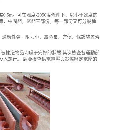
5m。可在溫度-2050度條件下，以小于20度的
頭節，中間節，尾節三部份。每一部份又可分幾種
適應性強，阻力小、壽命長、方便、保護裝置齊
被輸送物品均處于完好的狀態;其次檢查各運動部
投入運行。 后要檢查供電電壓與設備額定電壓的