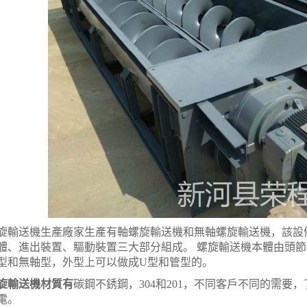
送機生產廠家生產有軸螺旋輸送機和無軸螺旋輸送機，該設備
體、進出裝置、驅動裝置三大部分組成。 螺旋輸送機本體由頭
型和無軸型，外型上可以做成U型和管型的。
旋輸送機材質有
碳鋼不銹鋼，304和201，不同客戶不同的需
電。