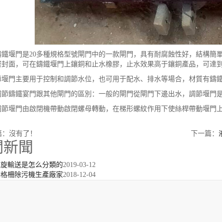
鑄鐵堰門是20多種規格型號閘門中的一款閘門，具有耐腐蝕性好，結構簡
密封面，可在鑄鐵堰門上鑲銅和止水橡膠，止水效果高于鑲銅產品，可達
門主要用于控制和調節水位，也可用于配水、排水等場合，材質有鑄鐵
鑄鐵宴門跟其他閘門的區別：一般的閘門從閘門下邊出水，調節堰門是
堰門由啟閉機帶動啟閉螺母轉動，在梯形螺紋作用下使絲桿帶動堰門上
篇：沒有了！
下一篇：
關新聞
螺旋輸送是怎么分類的
2019-03-12
細格柵除污機生產廠家
2018-12-04
回轉式格柵除污機的選購
2019-01-07
玻璃鋼拍門購買該怎么用需要注意什么
2018-12-06
.2×1.2的機閘一體鋼閘門答謝客戶
2019-02-15
號-2