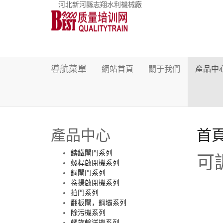
河北新河縣志翔水利機械廠
導航菜單
網站首頁
關于我們
產品中
產品中心
首
鑄鐵閘門系列
可
螺桿啟閉機系列
鋼閘門系列
卷揚啟閉機系列
拍門系列
翻板閘，鋼壩系列
除污機系列
螺旋輸送機系列