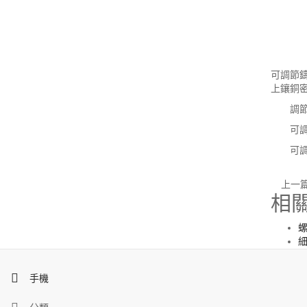
可調節
上鑲銅
調節堰
可調節
可調節
上一
相
手機
1
Copyright ? 2002-2019 新河縣志祥水利機械廠 備案號：
冀ICP備18005102