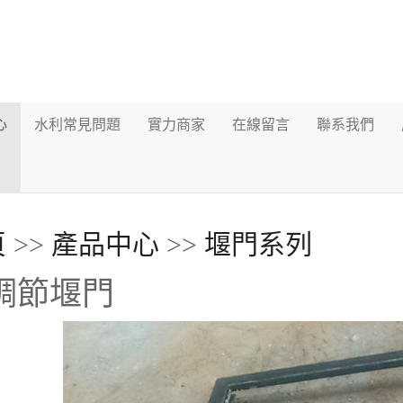
心
水利常見問題
實力商家
在線留言
聯系我們
頁
>>
產品中心
>>
堰門系列
調節堰門