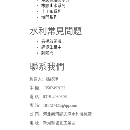
橡膠止水系列
土工布系列
堰門系列
水利常見問題
卷揚啟閉機
鋼壩生產中
鋼閘門
聯系我們
聯系人：孫經理
手 機：13582492022
電 話：0319-4989308
郵 箱：181727435@qq.com
公 司：河北新河縣志翔水利機械廠
地 址：新河縣城北工業區